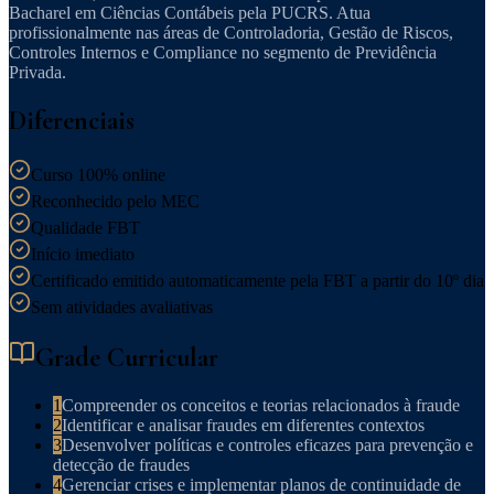
Bacharel em Ciências Contábeis pela PUCRS. Atua
profissionalmente nas áreas de Controladoria, Gestão de Riscos,
Controles Internos e Compliance no segmento de Previdência
Privada.
Diferenciais
Curso 100% online
Reconhecido pelo MEC
Qualidade FBT
Início imediato
Certificado emitido automaticamente pela FBT a partir do 10º dia
Sem atividades avaliativas
Grade Curricular
1
Compreender os conceitos e teorias relacionados à fraude
2
Identificar e analisar fraudes em diferentes contextos
3
Desenvolver políticas e controles eficazes para prevenção e
detecção de fraudes
4
Gerenciar crises e implementar planos de continuidade de