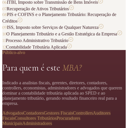
06
ITBI, Imposto sobre Transmissão de Bens Imóveis
07
Recuperação de Ativos Tributários
08
PIS e COFINS e o Planejamento Tributário: Recuperação de
Créditos
09
ISS, Imposto sobre Serviços de Qualquer Natureza
10
O Planejamento Tributário e a Gestão Estratégica da Empresa
11
Processo Administrativo Tributário
12
Contabilidade Tributária Aplicada
Público-alvo
Para quem é este
MBA?
Indicado a analistas fiscais, gerentes, diretores, contadores,
controllers, economistas, administradores e advogados que querem
dominar a contabilidade tributária aplicada ao SPED e ao
planejamento tributário, gerando resultado financeiro real para a
empresa.
Advogados
Contadores
Gestores Fiscais
Controllers
Auditores
Fiscais
Consultores Tributários
Procuradores
Municipais
Administradores