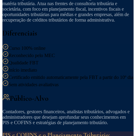
matéria tributária. Atua nas frentes de consultoria tributária e
societária, com foco em planejamento fiscal, incentivos fiscais e
oportunidades tributárias para médias e grandes empresas, além de
recuperação de créditos tributários de forma administrativa.
Diferenciais
Curso 100% online
Reconhecido pelo MEC
Qualidade FBT
Início imediato
Certificado emitido automaticamente pela FBT a partir do 10º dia
Sem atividades avaliativas
Público-Alvo
Contadores, gestores financeiros, analistas tributários, advogados e
administradores que desejam aprofundar seus conhecimentos em
PIS e COFINS e estratégias de planejamento tributário.
PIS e COFINS e o Planejamento Tributário: