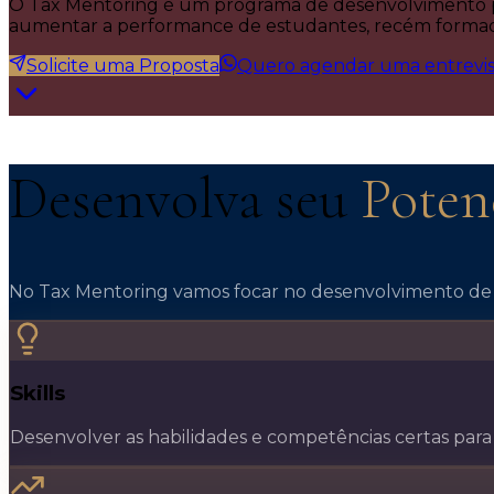
O Tax Mentoring é um programa de desenvolvimento prof
aumentar a performance de estudantes, recém formados
Solicite uma Proposta
Quero agendar uma entrevist
Desenvolva seu
Poten
No Tax Mentoring vamos focar no desenvolvimento de p
Skills
Desenvolver as habilidades e competências certas para 